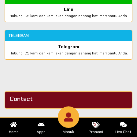
Line
Hubungi CS kami dan kami akan dengan senang hati membantu Anda.
TELEGRAM
Telegram
Hubungi CS kami dan kami akan dengan senang hati membantu Anda.
Contact
Home
Apps
Masuk
Promosi
Live Chat