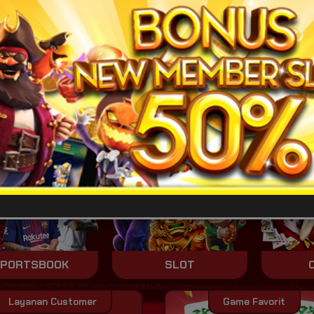
IDR
50,311,
PORTSBOOK
SLOT
Layanan Product
Game Favorit