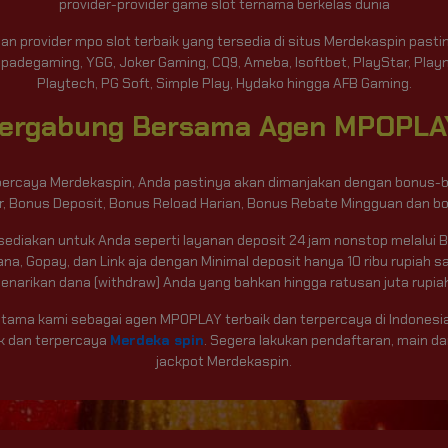
provider-provider game slot ternama berkelas dunia
an provider mpo slot terbaik yang tersedia di situs Merdekaspin pasti
padegaming, YGG, Joker Gaming, CQ9, Ameba, Isoftbet, PlayStar, Playn
Playtech, PG Soft, Simple Play, Hydako hingga AFB Gaming.
ergabung Bersama Agen MPOPLA
rcaya Merdekaspin, Anda pastinya akan dimanjakan dengan bonus-bo
 Bonus Deposit, Bonus Reload Harian, Bonus Rebate Mingguan dan bon
diakan untuk Anda seperti layanan deposit 24 jam nonstop melalui Ba
ana, Gopay, dan Link aja dengan Minimal deposit hanya 10 ribu rupiah 
enarikan dana (withdraw) Anda yang bahkan hingga ratusan juta rupia
ama kami sebagai agen MPOPLAY terbaik dan terpercaya di Indonesia s
ik dan terpercaya
Merdeka spin
. Segera lakukan pendaftaran, main d
jackpot Merdekaspin.