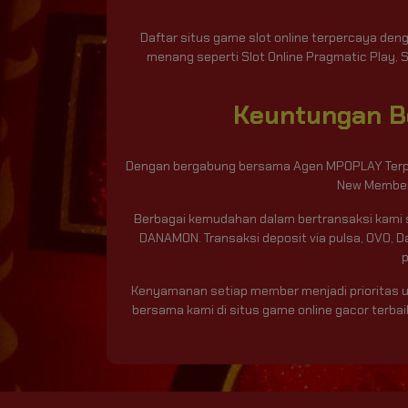
Daftar situs game slot online terpercaya deng
menang seperti Slot Online Pragmatic Play, S
Keuntungan B
Dengan bergabung bersama Agen MPOPLAY Terpe
New Member,
Berbagai kemudahan dalam bertransaksi kami se
DANAMON. Transaksi deposit via pulsa, OVO, D
p
Kenyamanan setiap member menjadi prioritas ut
bersama kami di situs game online gacor terba