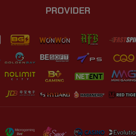
PROVIDER