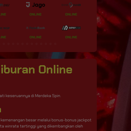
LINE
ONLINE
ONLINE
ONLINE
LINE
ONLINE
ONLINE
ONLINE
buran Online
mati keseruannya di Merdeka Spin.
a
an kemenangan besar melalui bonus-bonus jackpot
a winrate tertinggi yang dikembangkan oleh