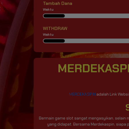
Tambah Dana
Waktu
ONLINE
WITHDRAW
Waktu
ONLINE
MERDEKASPIN
MERDEKASPIN
adalah Link Websi
Bermain game slot sangat mengasyikan, selain m
yang didapat. Bersama Merdekaspin, siapa 