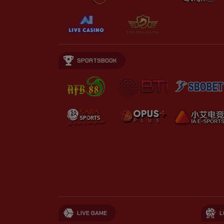
SPORTSBOOK
LIVE GAME
L