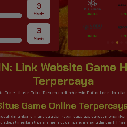
3
ONLINE
Menit
ONLINE
ONLINE
ON
3
ONLINE
ONLINE
ONLINE
ON
Menit
: Link Website Game Hi
Terpercaya
te Game Hiburan Online Terpercaya di Indonesia. Daftar, Login dan nik
Situs Game Online Terpercay
udah dimainkan di mana saja dan kapan saja, juga sangat menjanjik
pun dapat menikmati permainan slot gampang menang dengan RTP sert