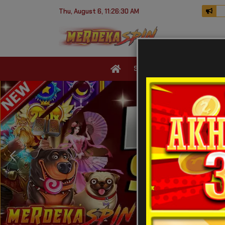
Thu, August 6, 11:26:32 AM
Slot
Live Game