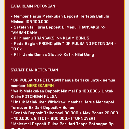
CARA KLAIM POTONGAN :
- Member Harus Melakukan Deposit Terlebih Dahulu
Minimal IDR 100.000
- Setelah Isi Form Deposit Di Menu TRANSAKSI >>
TAMBAH DANA
- Pilih menu TRANSAKSI >> KLAIM BONUS
- Pada Bagian PROMO pilih " DP PULSA NO POTONGAN -
TO 8x
- Pilih Jenis Games Slot >> Ketik Nilai Uang
SYARAT DAN KETENTUAN
* DP PULSA NO POTONGAN hanya berlaku untuk semua
member
MERDEKASPIN
* Wajib Melakukan Deposit Minimal Rp 100.000,- Untuk
Klaim POTONGAN PULSA
* Untuk Melakukan Withdraw, Member Harus Mencapai
Turnover 8x Dari Deposit + Bonus
* Contoh Deposit Telkomsel 80.000 + Max Bonus 20.000
= 100.000 x 8 (TO) = 800.000,- (TURNOVER)
* Maksimal Deposit Pulsa Per Hari Tanpa Potongan Rp